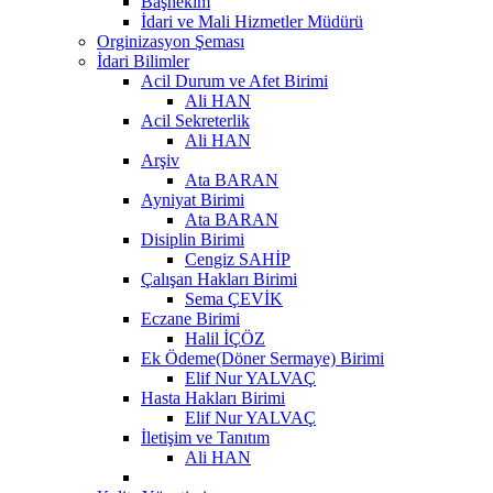
Başhekim
İdari ve Mali Hizmetler Müdürü
Orginizasyon Şeması
İdari Bilimler
Acil Durum ve Afet Birimi
Ali HAN
Acil Sekreterlik
Ali HAN
Arşiv
Ata BARAN
Ayniyat Birimi
Ata BARAN
Disiplin Birimi
Cengiz SAHİP
Çalışan Hakları Birimi
Sema ÇEVİK
Eczane Birimi
Halil İÇÖZ
Ek Ödeme(Döner Sermaye) Birimi
Elif Nur YALVAÇ
Hasta Hakları Birimi
Elif Nur YALVAÇ
İletişim ve Tanıtım
Ali HAN