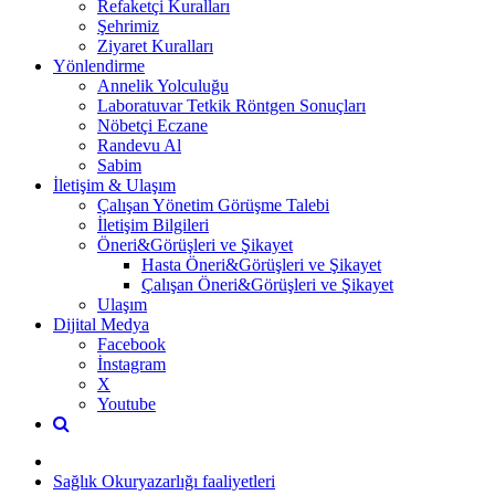
Refaketçi Kuralları
Şehrimiz
Ziyaret Kuralları
Yönlendirme
Annelik Yolculuğu
Laboratuvar Tetkik Röntgen Sonuçları
Nöbetçi Eczane
Randevu Al
Sabim
İletişim & Ulaşım
Çalışan Yönetim Görüşme Talebi
İletişim Bilgileri
Öneri&Görüşleri ve Şikayet
Hasta Öneri&Görüşleri ve Şikayet
Çalışan Öneri&Görüşleri ve Şikayet
Ulaşım
Dijital Medya
Facebook
İnstagram
X
Youtube
Sağlık Okuryazarlığı faaliyetleri