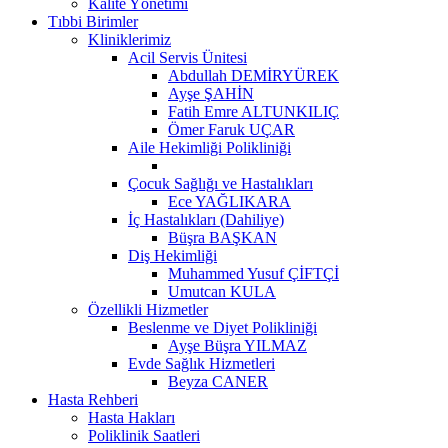
Kalite Yönetimi
Tıbbi Birimler
Kliniklerimiz
Acil Servis Ünitesi
Abdullah DEMİRYÜREK
Ayşe ŞAHİN
Fatih Emre ALTUNKILIÇ
Ömer Faruk UÇAR
Aile Hekimliği Polikliniği
Çocuk Sağlığı ve Hastalıkları
Ece YAĞLIKARA
İç Hastalıkları (Dahiliye)
Büşra BAŞKAN
Diş Hekimliği
Muhammed Yusuf ÇİFTÇİ
Umutcan KULA
Özellikli Hizmetler
Beslenme ve Diyet Polikliniği
Ayşe Büşra YILMAZ
Evde Sağlık Hizmetleri
Beyza CANER
Hasta Rehberi
Hasta Hakları
Poliklinik Saatleri