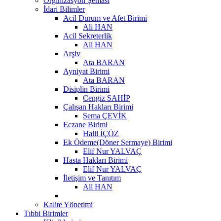
Orginizasyon Şeması
İdari Bilimler
Acil Durum ve Afet Birimi
Ali HAN
Acil Sekreterlik
Ali HAN
Arşiv
Ata BARAN
Ayniyat Birimi
Ata BARAN
Disiplin Birimi
Cengiz SAHİP
Çalışan Hakları Birimi
Sema ÇEVİK
Eczane Birimi
Halil İÇÖZ
Ek Ödeme(Döner Sermaye) Birimi
Elif Nur YALVAÇ
Hasta Hakları Birimi
Elif Nur YALVAÇ
İletişim ve Tanıtım
Ali HAN
Kalite Yönetimi
Tıbbi Birimler