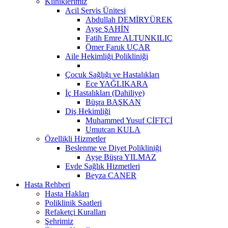
Kliniklerimiz
Acil Servis Ünitesi
Abdullah DEMİRYÜREK
Ayşe ŞAHİN
Fatih Emre ALTUNKILIÇ
Ömer Faruk UÇAR
Aile Hekimliği Polikliniği
Çocuk Sağlığı ve Hastalıkları
Ece YAĞLIKARA
İç Hastalıkları (Dahiliye)
Büşra BAŞKAN
Diş Hekimliği
Muhammed Yusuf ÇİFTÇİ
Umutcan KULA
Özellikli Hizmetler
Beslenme ve Diyet Polikliniği
Ayşe Büşra YILMAZ
Evde Sağlık Hizmetleri
Beyza CANER
Hasta Rehberi
Hasta Hakları
Poliklinik Saatleri
Refaketçi Kuralları
Şehrimiz