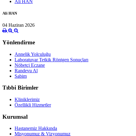
Ali HAN
Ali HAN
04 Haziran 2026
Yönlendirme
Annelik Yolculuğu
Laboratuvar Tetkik Röntgen Sonuçları
Nöbetçi Eczane
Randevu Al
Sabim
Tıbbi Birimler
Kliniklerimiz
Özellikli Hizmetler
Kurumsal
Hastanemiz Hakkında
Misyonumuz & Vizyonumuz