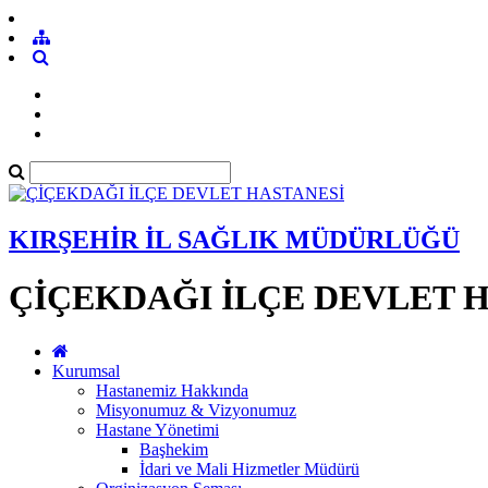
KIRŞEHİR İL SAĞLIK MÜDÜRLÜĞÜ
ÇİÇEKDAĞI İLÇE DEVLET 
Kurumsal
Hastanemiz Hakkında
Misyonumuz & Vizyonumuz
Hastane Yönetimi
Başhekim
İdari ve Mali Hizmetler Müdürü