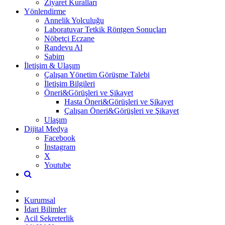
Ziyaret Kuralları
Yönlendirme
Annelik Yolculuğu
Laboratuvar Tetkik Röntgen Sonuçları
Nöbetçi Eczane
Randevu Al
Sabim
İletişim & Ulaşım
Çalışan Yönetim Görüşme Talebi
İletişim Bilgileri
Öneri&Görüşleri ve Şikayet
Hasta Öneri&Görüşleri ve Şikayet
Çalışan Öneri&Görüşleri ve Şikayet
Ulaşım
Dijital Medya
Facebook
İnstagram
X
Youtube
Kurumsal
İdari Bilimler
Acil Sekreterlik