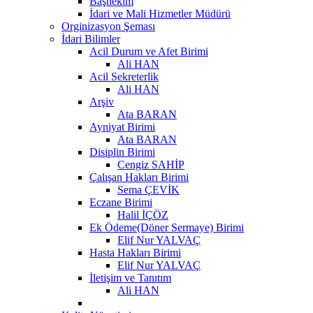
Başhekim
İdari ve Mali Hizmetler Müdürü
Orginizasyon Şeması
İdari Bilimler
Acil Durum ve Afet Birimi
Ali HAN
Acil Sekreterlik
Ali HAN
Arşiv
Ata BARAN
Ayniyat Birimi
Ata BARAN
Disiplin Birimi
Cengiz SAHİP
Çalışan Hakları Birimi
Sema ÇEVİK
Eczane Birimi
Halil İÇÖZ
Ek Ödeme(Döner Sermaye) Birimi
Elif Nur YALVAÇ
Hasta Hakları Birimi
Elif Nur YALVAÇ
İletişim ve Tanıtım
Ali HAN