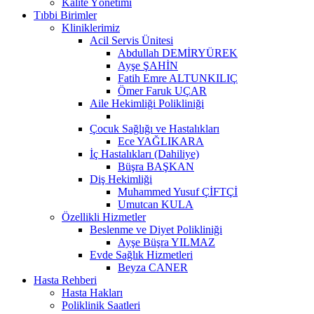
Kalite Yönetimi
Tıbbi Birimler
Kliniklerimiz
Acil Servis Ünitesi
Abdullah DEMİRYÜREK
Ayşe ŞAHİN
Fatih Emre ALTUNKILIÇ
Ömer Faruk UÇAR
Aile Hekimliği Polikliniği
Çocuk Sağlığı ve Hastalıkları
Ece YAĞLIKARA
İç Hastalıkları (Dahiliye)
Büşra BAŞKAN
Diş Hekimliği
Muhammed Yusuf ÇİFTÇİ
Umutcan KULA
Özellikli Hizmetler
Beslenme ve Diyet Polikliniği
Ayşe Büşra YILMAZ
Evde Sağlık Hizmetleri
Beyza CANER
Hasta Rehberi
Hasta Hakları
Poliklinik Saatleri