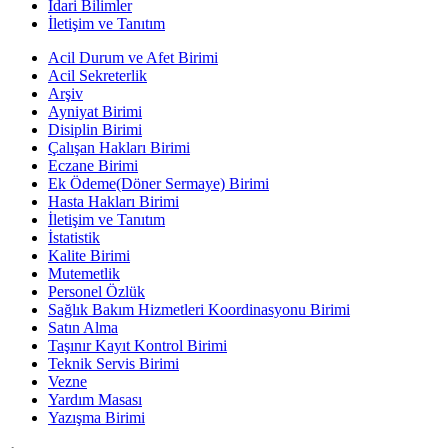
İdari Bilimler
İletişim ve Tanıtım
Acil Durum ve Afet Birimi
Acil Sekreterlik
Arşiv
Ayniyat Birimi
Disiplin Birimi
Çalışan Hakları Birimi
Eczane Birimi
Ek Ödeme(Döner Sermaye) Birimi
Hasta Hakları Birimi
İletişim ve Tanıtım
İstatistik
Kalite Birimi
Mutemetlik
Personel Özlük
Sağlık Bakım Hizmetleri Koordinasyonu Birimi
Satın Alma
Taşınır Kayıt Kontrol Birimi
Teknik Servis Birimi
Vezne
Yardım Masası
Yazışma Birimi