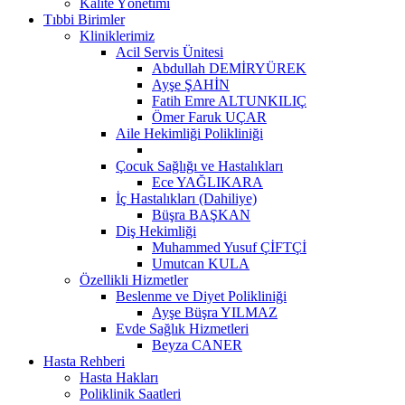
Kalite Yönetimi
Tıbbi Birimler
Kliniklerimiz
Acil Servis Ünitesi
Abdullah DEMİRYÜREK
Ayşe ŞAHİN
Fatih Emre ALTUNKILIÇ
Ömer Faruk UÇAR
Aile Hekimliği Polikliniği
Çocuk Sağlığı ve Hastalıkları
Ece YAĞLIKARA
İç Hastalıkları (Dahiliye)
Büşra BAŞKAN
Diş Hekimliği
Muhammed Yusuf ÇİFTÇİ
Umutcan KULA
Özellikli Hizmetler
Beslenme ve Diyet Polikliniği
Ayşe Büşra YILMAZ
Evde Sağlık Hizmetleri
Beyza CANER
Hasta Rehberi
Hasta Hakları
Poliklinik Saatleri