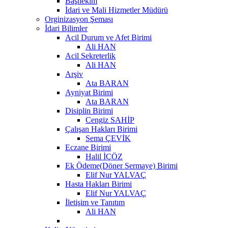
Başhekim
İdari ve Mali Hizmetler Müdürü
Orginizasyon Şeması
İdari Bilimler
Acil Durum ve Afet Birimi
Ali HAN
Acil Sekreterlik
Ali HAN
Arşiv
Ata BARAN
Ayniyat Birimi
Ata BARAN
Disiplin Birimi
Cengiz SAHİP
Çalışan Hakları Birimi
Sema ÇEVİK
Eczane Birimi
Halil İÇÖZ
Ek Ödeme(Döner Sermaye) Birimi
Elif Nur YALVAÇ
Hasta Hakları Birimi
Elif Nur YALVAÇ
İletişim ve Tanıtım
Ali HAN