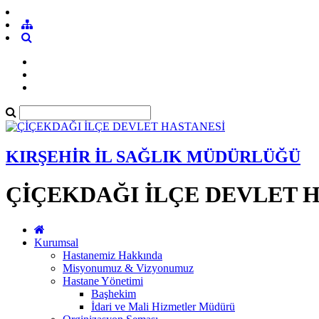
KIRŞEHİR İL SAĞLIK MÜDÜRLÜĞÜ
ÇİÇEKDAĞI İLÇE DEVLET 
Kurumsal
Hastanemiz Hakkında
Misyonumuz & Vizyonumuz
Hastane Yönetimi
Başhekim
İdari ve Mali Hizmetler Müdürü