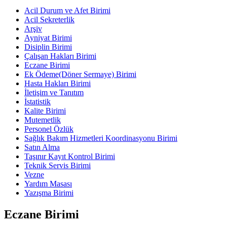
Acil Durum ve Afet Birimi
Acil Sekreterlik
Arşiv
Ayniyat Birimi
Disiplin Birimi
Çalışan Hakları Birimi
Eczane Birimi
Ek Ödeme(Döner Sermaye) Birimi
Hasta Hakları Birimi
İletişim ve Tanıtım
İstatistik
Kalite Birimi
Mutemetlik
Personel Özlük
Sağlık Bakım Hizmetleri Koordinasyonu Birimi
Satın Alma
Taşınır Kayıt Kontrol Birimi
Teknik Servis Birimi
Vezne
Yardım Masası
Yazışma Birimi
Eczane Birimi