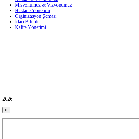
Misyonumuz & Vizyonumuz
Hastane Yönetimi
Orginizasyon Şeması
İdari Bilimler
Kalite Yönetimi
2026
×