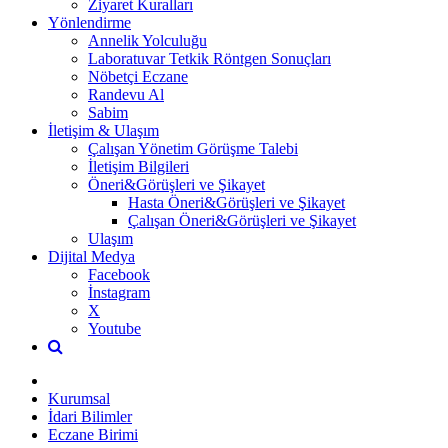
Ziyaret Kuralları
Yönlendirme
Annelik Yolculuğu
Laboratuvar Tetkik Röntgen Sonuçları
Nöbetçi Eczane
Randevu Al
Sabim
İletişim & Ulaşım
Çalışan Yönetim Görüşme Talebi
İletişim Bilgileri
Öneri&Görüşleri ve Şikayet
Hasta Öneri&Görüşleri ve Şikayet
Çalışan Öneri&Görüşleri ve Şikayet
Ulaşım
Dijital Medya
Facebook
İnstagram
X
Youtube
Kurumsal
İdari Bilimler
Eczane Birimi