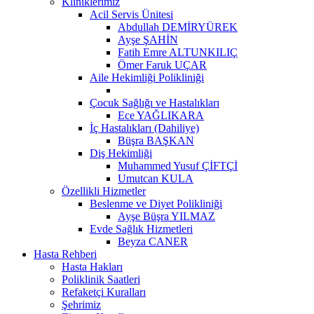
Kliniklerimiz
Acil Servis Ünitesi
Abdullah DEMİRYÜREK
Ayşe ŞAHİN
Fatih Emre ALTUNKILIÇ
Ömer Faruk UÇAR
Aile Hekimliği Polikliniği
Çocuk Sağlığı ve Hastalıkları
Ece YAĞLIKARA
İç Hastalıkları (Dahiliye)
Büşra BAŞKAN
Diş Hekimliği
Muhammed Yusuf ÇİFTÇİ
Umutcan KULA
Özellikli Hizmetler
Beslenme ve Diyet Polikliniği
Ayşe Büşra YILMAZ
Evde Sağlık Hizmetleri
Beyza CANER
Hasta Rehberi
Hasta Hakları
Poliklinik Saatleri
Refaketçi Kuralları
Şehrimiz