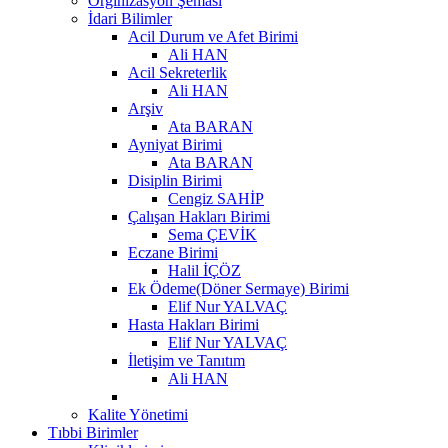
Orginizasyon Şeması
İdari Bilimler
Acil Durum ve Afet Birimi
Ali HAN
Acil Sekreterlik
Ali HAN
Arşiv
Ata BARAN
Ayniyat Birimi
Ata BARAN
Disiplin Birimi
Cengiz SAHİP
Çalışan Hakları Birimi
Sema ÇEVİK
Eczane Birimi
Halil İÇÖZ
Ek Ödeme(Döner Sermaye) Birimi
Elif Nur YALVAÇ
Hasta Hakları Birimi
Elif Nur YALVAÇ
İletişim ve Tanıtım
Ali HAN
Kalite Yönetimi
Tıbbi Birimler